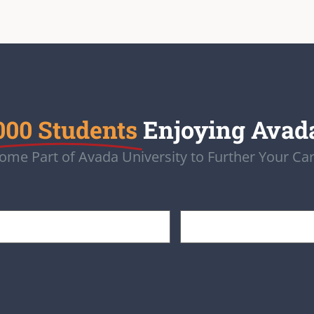
000 Students
Enjoying Avad
ome Part of Avada University to Further Your Car