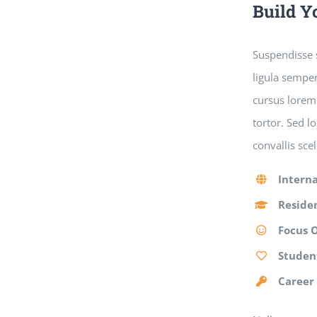
Build Y
Suspendisse s
ligula semper
cursus lorem 
tortor. Sed l
convallis sce
Interna
Residen
Focus 
Studen
Career