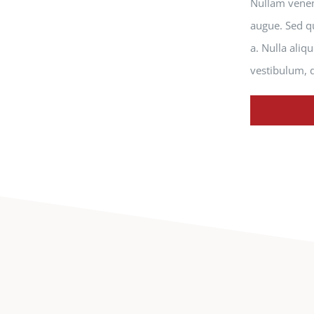
Nullam venena
augue. Sed qu
a. Nulla aliq
vestibulum, q