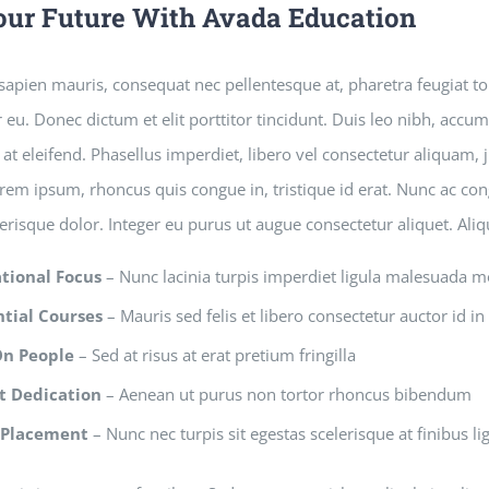
our Future With Avada Education
apien mauris, consequat nec pellentesque at, pharetra feugiat tor
 eu. Donec dictum et elit porttitor tincidunt. Duis leo nibh, accums
at eleifend. Phasellus imperdiet, libero vel consectetur aliquam, j
orem ipsum, rhoncus quis congue in, tristique id erat. Nunc ac con
lerisque dolor. Integer eu purus ut augue consectetur aliquet. Al
tional Focus
– Nunc lacinia turpis imperdiet ligula malesuada m
tial Courses
– Mauris sed felis et libero consectetur auctor id in 
On People
– Sed at risus at erat pretium fringilla
t Dedication
– Aenean ut purus non tortor rhoncus bibendum
 Placement
– Nunc nec turpis sit egestas scelerisque at finibus li