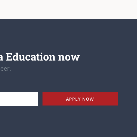
a Education now
eer.
APPLY NOW