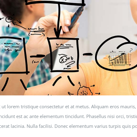
t ut lorem tristique consectetur et at metus. Aliquam eros mauris
cidunt est ac ante elementum tincidunt. Phasellus nisi orci, tristi
cerat lacinia. Nulla facilisi. Donec elementum varius turpis quis p