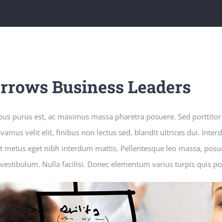
rrows Business Leaders
bus purus est, ac maximus massa pharetra posuere. Sed porttito
mus velit elit, finibus non lectus sed, blandit ultrices dui. Int
et metus eget nibh interdum mattis. Pellentesque leo massa, posuer
d vestibulum. Nulla facilisi. Donec elementum varius turpis quis p