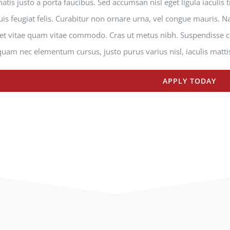
tis justo a porta faucibus. Sed accumsan nisl eget ligula iaculis
is feugiat felis. Curabitur non ornare urna, vel congue mauris. N
uet vitae quam vitae commodo. Cras ut metus nibh. Suspendisse co
uam nec elementum cursus, justo purus varius nisl, iaculis matti
APPLY TODAY