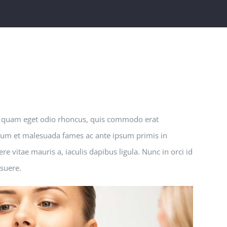
r quam eget odio rhoncus, quis commodo erat
erdum et malesuada fames ac ante ipsum primis in
e vitae mauris a, iaculis dapibus ligula. Nunc in orci id
osuere.